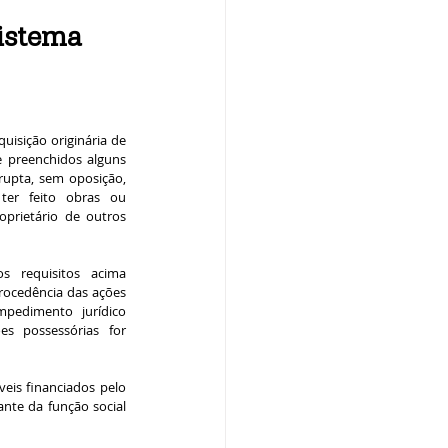
Sistema
uisição originária de 
 preenchidos alguns 
rupta, sem oposição, 
ter feito obras ou 
oprietário de outros 
 requisitos acima 
rocedência das ações 
edimento jurídico 
 possessórias for 
eis financiados pelo 
nte da função social 