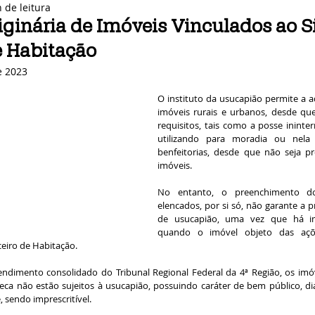
 de leitura
iginária de Imóveis Vinculados ao 
e Habitação
e 2023
O instituto da usucapião permite a aq
imóveis rurais e urbanos, desde que
requisitos, tais como a posse ininter
utilizando para moradia ou nela 
benfeitorias, desde que não seja pr
imóveis.
No entanto, o preenchimento dos
elencados, por si só, não garante a p
de usucapião, uma vez que há imp
quando o imóvel objeto das ações
eiro de Habitação.
ndimento consolidado do Tribunal Regional Federal da 4ª Região, os imóv
eca não estão sujeitos à usucapião, possuindo caráter de bem público, dia
 sendo imprescritível.